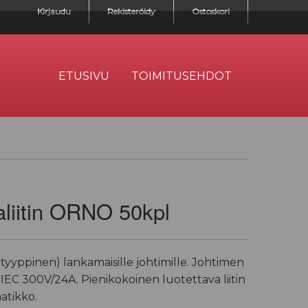
Kirjaudu
Rekisteröidy
Ostoskori
ETUSIVU
TOIMITUSEHDOT
aliitin ORNO 50kpl
 tyyppinen) lankamaisille johtimille. Johtimen
IEC 300V/24A. Pienikokoinen luotettava liitin
atikko.