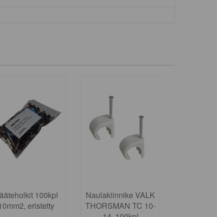
ääteholkit 100kpl
Naulakiinnike VALK
10mm2, eristetty
THORSMAN TC 10-
14, 100kpl