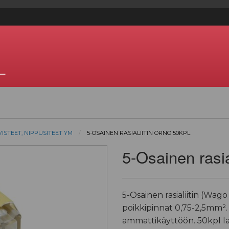
—
IVISTEET, NIPPUSITEET YM
5-OSAINEN RASIALIITIN ORNO 50KPL
5-Osainen rasi
5-Osainen rasialiitin (Wago
poikkipinnat 0,75-2,5mm². 
ammattikäyttöön. 50kpl la