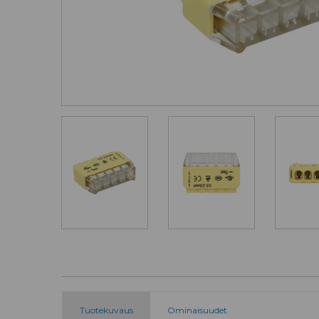
Tuotekuvaus
Ominaisuudet