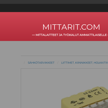
MITTARIT.COM
—
MITTALAITTEET JA TYÖKALUT AMMATTILAISELLE
SÄHKÖTARVIKKEET
LIITTIMET, KIINNIKKEET, HOLKKITI