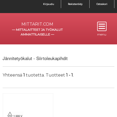
Kirjaudu
Rekisteröidy
Ostoskori
MITTARIT.COM
—
MITTALAITTEET JA TYÖKALUT
AMMATTILAISELLE
—
menu
Jännitetyökalut - Siirtoleukapihdit
Yhteensä
1
tuotetta. Tuotteet
1 - 1
.