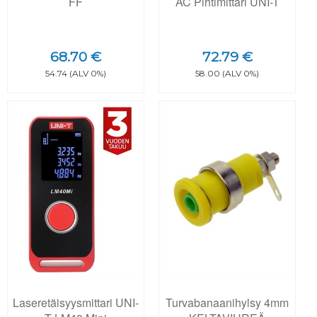
FF
AC Pihtimittari UNI-T
68.70 €
72.79 €
54.74 (ALV 0%)
58.00 (ALV 0%)
Laseretäisyysmittari UNI-
Turvabanaanihylsy 4mm