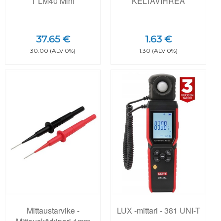
T LM40 Mini
KELTAVIHREÄ
37.65 €
1.63 €
30.00 (ALV 0%)
1.30 (ALV 0%)
Mittaustarvike -
LUX -mittari - 381 UNI-T