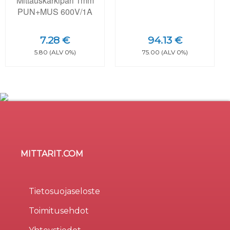
Mittauskärkipari 1mm
PUN+MUS 600V/1A
7.28 €
94.13 €
5.80 (ALV 0%)
75.00 (ALV 0%)
MITTARIT.COM
Sivusto käyttää evästeitä
×
Evästeitä (cookie) käytetään parantamaan sivuston
Tietosuojaseloste
käytettävyyttä, tilastollisiin tarkoituksiin, ja osa liittyy
Toimitusehdot
kolmansien osapuolten tarjoamiin palveluihin.
Valinnalla
Hyväksy kaikki
osoitat hyväksyväsi