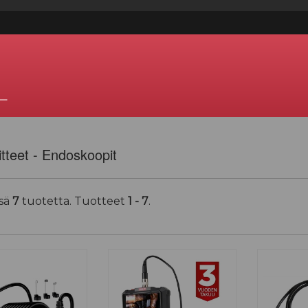
—
itteet - Endoskoopit
sä
7
tuotetta. Tuotteet
1 - 7
.