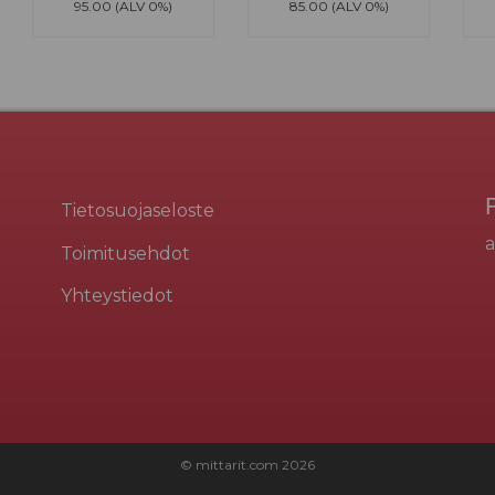
95.00 (ALV 0%)
85.00 (ALV 0%)
Tietosuojaseloste
a
Toimitusehdot
Yhteystiedot
© mittarit.com
2026