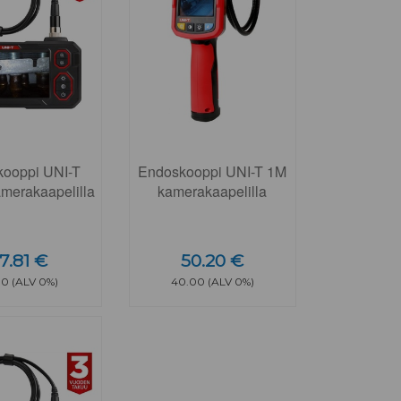
ooppi UNI-T
Endoskooppi UNI-T 1M
merakaapelilla
kamerakaapelilla
7.81 €
50.20 €
00 (ALV 0%)
40.00 (ALV 0%)