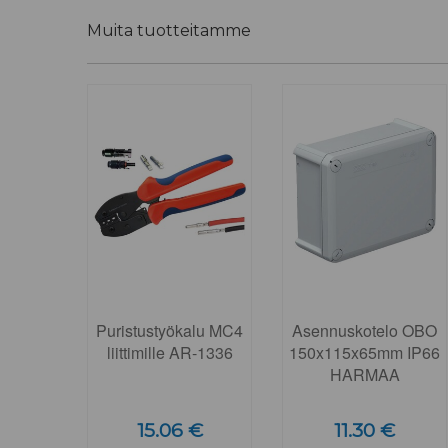
Muita tuotteitamme
Puristustyökalu MC4
Asennuskotelo OBO
liittimille AR-1336
150x115x65mm IP66
HARMAA
15.06 €
11.30 €