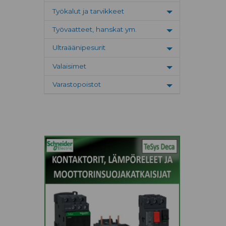
Työkalut ja tarvikkeet
Toggle menu
Työvaatteet, hanskat ym.
Toggle menu
Ultraäänipesurit
Toggle menu
Valaisimet
Toggle menu
Varastopoistot
Toggle menu