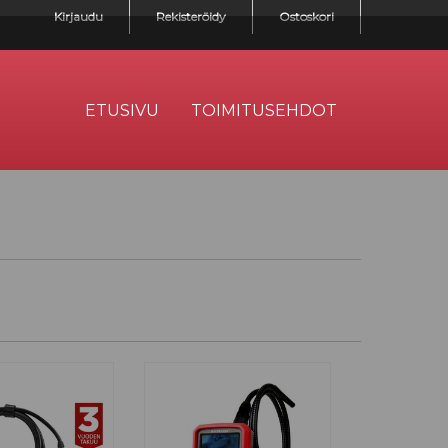
Kirjaudu
Rekisteröidy
Ostoskori
ETUSIVU
TOIMITUSEHDOT