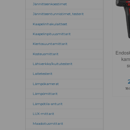
Jännitteenkoestimet
Jännitteentunnistimet, testerit
Kaapelinhakulaitteet
Kaapelinpituusmittarit
Kiertosuuntamittarit
Endosk
Kosteusmittarit
kame
Lähiverkko/kuitutesterit
s
Laitetesterit
Lämpökamerat
18
Lämpömittarit
Lämpötila-anturit
LUX-mittarit
Maadoitusmittarit