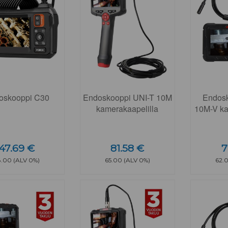
oskooppi C30
Endoskooppi UNI-T 10M
Endosk
kamerakaapelilla
10M-V ka
47.69 €
81.58 €
7
8.00 (ALV 0%)
65.00 (ALV 0%)
62.