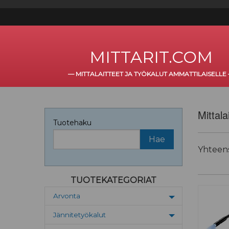
MITTARIT.COM
—
MITTALAITTEET JA TYÖKALUT AMMATTILAISELLE
Mittala
Tuotehaku
Yhteen
TUOTEKATEGORIAT
Arvonta
Toggle menu
Jännitetyökalut
Toggle menu