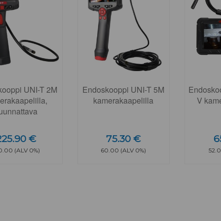
ooppi UNI-T 2M
Endoskooppi UNI-T 5M
Endoskoo
rakaapelilla,
kamerakaapelilla
V kame
uunnattava
225.90 €
75.30 €
6
0.00 (ALV 0%)
60.00 (ALV 0%)
52.