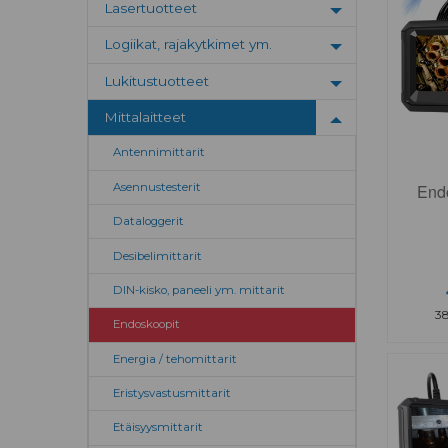
Lasertuotteet
Toggle menu
Logiikat, rajakytkimet ym.
Toggle menu
Lukitustuotteet
Toggle menu
Mittalaitteet
Toggle menu
Antennimittarit
End
Asennustesterit
Dataloggerit
Desibelimittarit
DIN-kisko, paneeli ym. mittarit
3
Endoskoopit
Energia / tehomittarit
Eristysvastusmittarit
Etäisyysmittarit