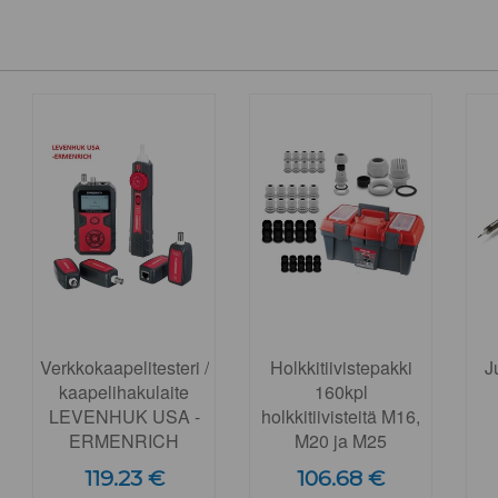
Verkkokaapelitesteri /
Holkkitiivistepakki
J
kaapelihakulaite
160kpl
LEVENHUK USA -
holkkitiivisteitä M16,
ERMENRICH
M20 ja M25
119.23 €
106.68 €