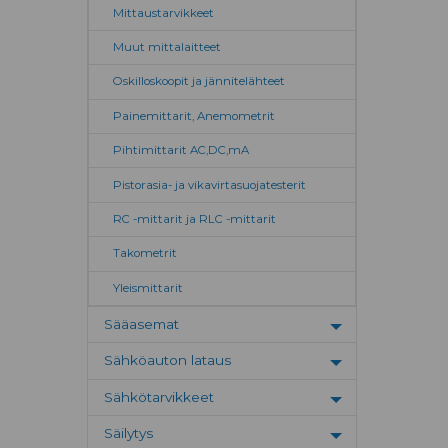
Mittaustarvikkeet
Muut mittalaitteet
Oskilloskoopit ja jännitelähteet
Painemittarit, Anemometrit
Pihtimittarit AC,DC,mA
Pistorasia- ja vikavirtasuojatesterit
RC -mittarit ja RLC -mittarit
Takometrit
Yleismittarit
Sääasemat
Toggle menu
Sähköauton lataus
Toggle menu
Sähkötarvikkeet
Toggle menu
Säilytys
Toggle menu