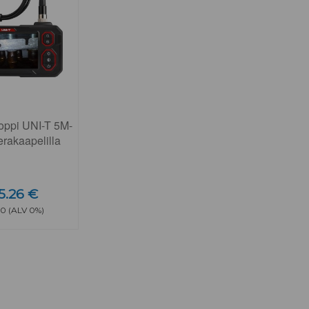
ppi UNI-T 5M-
rakaapelilla
5.26 €
00 (ALV 0%)