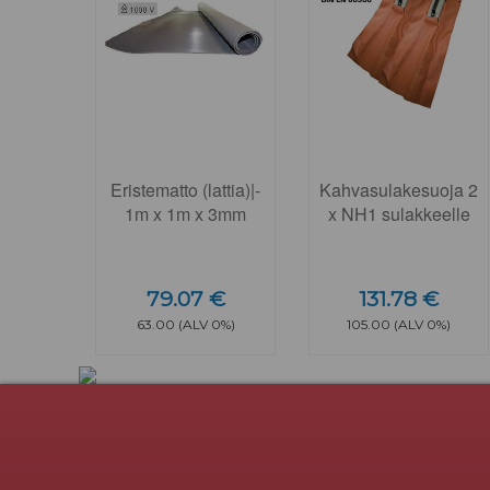
Eristematto (lattia)|-
Kahvasulakesuoja 2
1m x 1m x 3mm
x NH1 sulakkeelle
79.07 €
131.78 €
63.00 (ALV 0%)
105.00 (ALV 0%)