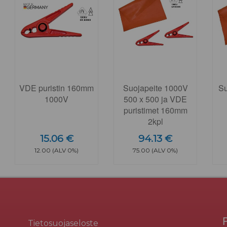
VDE puristin 160mm
Suojapeite 1000V
Su
1000V
500 x 500 ja VDE
puristimet 160mm
2kpl
15.06 €
94.13 €
12.00 (ALV 0%)
75.00 (ALV 0%)
Tietosuojaseloste