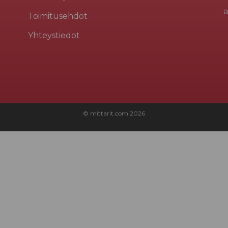
a
Toimitusehdot
Yhteystiedot
© mittarit.com
2026