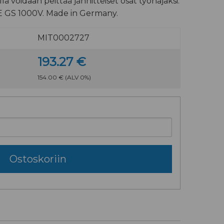
lä voidaan peittää jännitteiset osat työnajaksi.
E GS 1000V. Made in Germany.
MIT0002727
193.27 €
154.00 €
(ALV 0%)