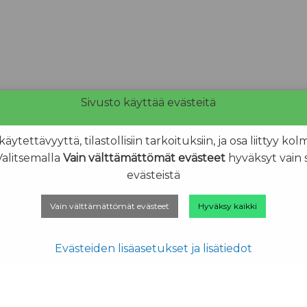
Sivusto käyttää evästeitä
ettävyyttä, tilastollisiin tarkoituksiin, ja osa liittyy k
Valitsemalla
Vain välttämättömät evästeet
hyväksyt vain 
evästeistä
Vain välttämättömät evästeet
Hyväksy kaikki
Evästeiden lisäasetukset ja lisätiedot