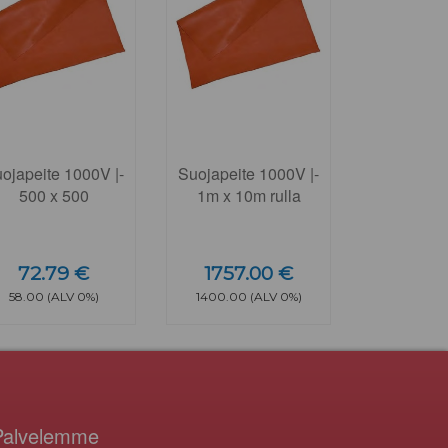
ojapeite 1000V |-
Suojapeite 1000V |-
500 x 500
1m x 10m rulla
72.79 €
1757.00 €
58.00 (ALV 0%)
1400.00 (ALV 0%)
Palvelemme