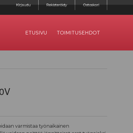
Kirjaudu
Rekisteröidy
Ostoskori
ETUSIVU
TOIMITUSEHDOT
00V
oidaan varmistaa työnaikainen