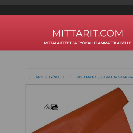
MITTARIT.COM
—
MITTALAITTEET JA TYÖKALUT AMMATTILAISELLE
JÄNNITETYÖKALUT
ERISTEMATOT, SUOJAT JA SAAPPA