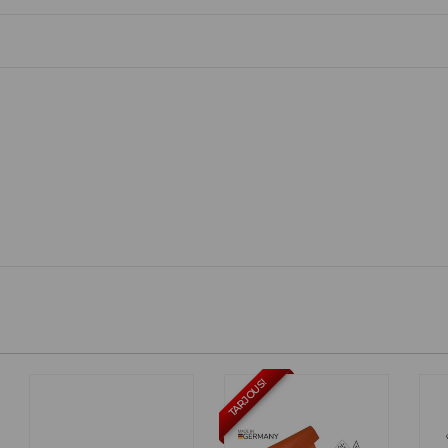
n
TARJOUS!