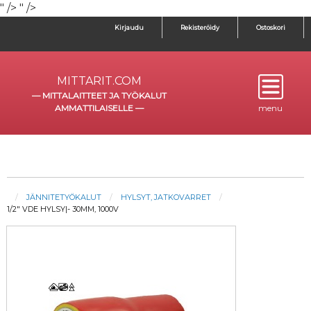
" />
" />
Kirjaudu
Rekisteröidy
Ostoskori
MITTARIT.COM
—
MITTALAITTEET JA TYÖKALUT
AMMATTILAISELLE
—
menu
JÄNNITETYÖKALUT
HYLSYT, JATKOVARRET
1/2" VDE HYLSY|- 30MM, 1000V