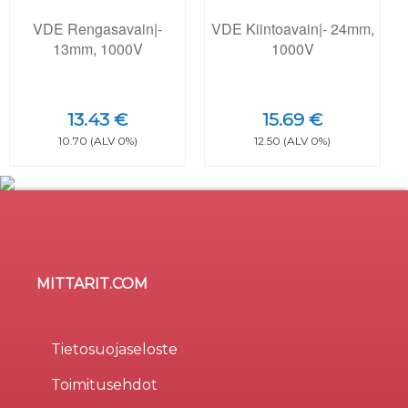
VDE Rengasavain|-
VDE Kiintoavain|- 24mm,
13mm, 1000V
1000V
13.43 €
15.69 €
10.70 (ALV 0%)
12.50 (ALV 0%)
MITTARIT.COM
Sivusto käyttää evästeitä
×
Evästeitä (cookie) käytetään parantamaan sivuston
Tietosuojaseloste
käytettävyyttä, tilastollisiin tarkoituksiin, ja osa liittyy
Toimitusehdot
kolmansien osapuolten tarjoamiin palveluihin.