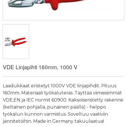
VDE Linjapihti 160mm, 1000 V
Laadukkaat eristetyt 1000V VDE linjapihdit. Pituus
160mm. Materiaali työkaluteräs. Täyttää viimeisimmät
VDE,EN ja IEC normit 60900. Kaksoiseristetty rakenne
(keltainen pohjalla, punainen päällä) - helppo
työkalun kunnon varmistus. Soveltuu vaativiin
jännitetöihin. Made in Germany takuulaatua!