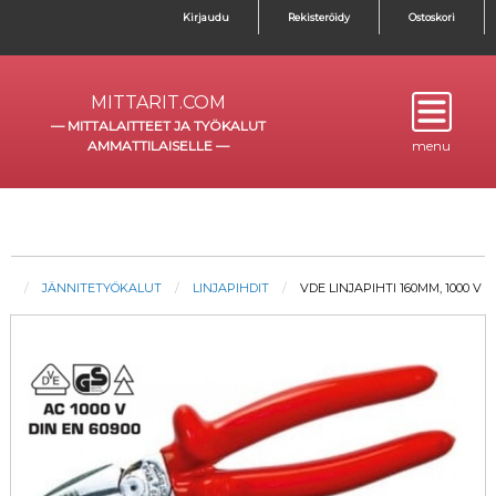
Kirjaudu
Rekisteröidy
Ostoskori
MITTARIT.COM
—
MITTALAITTEET JA TYÖKALUT
AMMATTILAISELLE
—
menu
JÄNNITETYÖKALUT
LINJAPIHDIT
VDE LINJAPIHTI 160MM, 1000 V