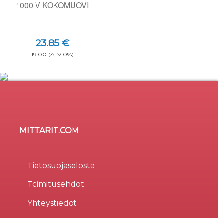
1000 V KOKOMUOVI
23.85 €
19.00 (ALV 0%)
MITTARIT.COM
Sivusto käyttää evästeitä
×
Evästeitä (cookie) käytetään parantamaan sivuston
Tietosuojaseloste
käytettävyyttä, tilastollisiin tarkoituksiin, ja osa liittyy
Toimitusehdot
kolmansien osapuolten tarjoamiin palveluihin.
Valinnalla
Hyväksy kaikki
osoitat hyväksyväsi
Yhteystiedot
evästeiden käytön. Valitsemalla
Vain välttämättömät