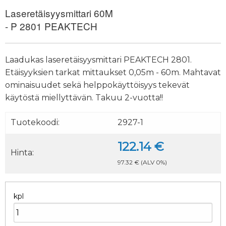
Laseretäisyysmittari 60M
- P 2801 PEAKTECH
Laadukas laseretäisyysmittari PEAKTECH 2801.
Etäisyyksien tarkat mittaukset 0,05m - 60m. Mahtavat
ominaisuudet sekä helppokäyttöisyys tekevät
käytöstä miellyttävän. Takuu 2-vuotta!!
Tuotekoodi:
2927-1
122.14 €
Hinta:
97.32 €
(ALV 0%)
kpl