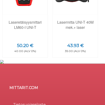
Laseretäisyysmittari
Lasermitta UNI-T 40M
LM60-I UNI-T
mek.+ laser
50.20 €
43.93 €
40.00 (ALV 0%)
35.00 (ALV 0%)
MITTARIT.COM
Sivusto käyttää evästeitä
×
Evästeitä (cookie) käytetään parantamaan sivuston
Tietosuojaseloste