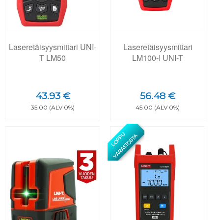
Laseretäisyysmittari UNI-
Laseretäisyysmittari
T LM50
LM100-I UNI-T
43.93 €
56.48 €
35.00 (ALV 0%)
45.00 (ALV 0%)
L
O
P
U
V
A
R
A
S
T
O
S
T
P
A