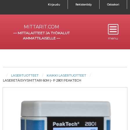
Kirjaudu
Rekisteröidy
Ostoskori
MITTARIT.COM
—
MITTALAITTEET JA TYÖKALUT
AMMATTILAISELLE
—
menu
LASERTUOTTEET
KAIKKI LASERTUOTTEET
LASERETÄISYYSMITTARI 60M |- P 2801 PEAKTECH