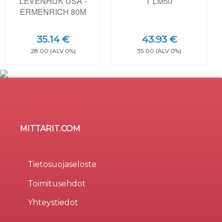
LEVENHUK USA -
T LM50
ERMENRICH 80M
35.14 €
43.93 €
28.00 (ALV 0%)
35.00 (ALV 0%)
MITTARIT.COM
Sivusto käyttää evästeitä
×
Evästeitä (cookie) käytetään parantamaan sivuston
Tietosuojaseloste
käytettävyyttä, tilastollisiin tarkoituksiin, ja osa liittyy
Toimitusehdot
kolmansien osapuolten tarjoamiin palveluihin.
Valinnalla
Hyväksy kaikki
osoitat hyväksyväsi
Yhteystiedot
evästeiden käytön. Valitsemalla
Vain välttämättömät