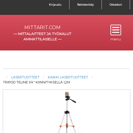
Kirjaudu
Rekisteröidy
Ostoskori
MITTARIT.COM
—
MITTALAITTEET JA TYÖKALUT
AMMATTILAISELLE
—
menu
LASERTUOTTEET
KAIKKI LASERTUOTTEET
TRIPOD TELINE 1/4" KIINNITYKSELLÄ 1,2M