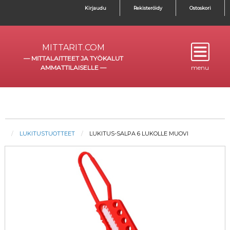
Kirjaudu
Rekisteröidy
Ostoskori
MITTARIT.COM
—
MITTALAITTEET JA TYÖKALUT
AMMATTILAISELLE
—
menu
LUKITUSTUOTTEET
LUKITUS-SALPA 6 LUKOLLE MUOVI