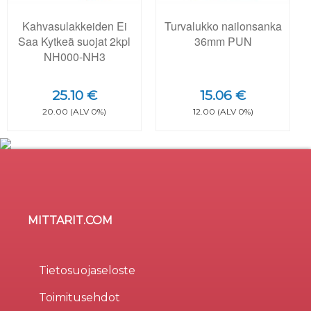
Kahvasulakkeiden Ei
Turvalukko nailonsanka
Saa Kytkeä suojat 2kpl
36mm PUN
NH000-NH3
25.10 €
15.06 €
20.00 (ALV 0%)
12.00 (ALV 0%)
MITTARIT.COM
Sivusto käyttää evästeitä
×
Evästeitä (cookie) käytetään parantamaan sivuston
Tietosuojaseloste
käytettävyyttä, tilastollisiin tarkoituksiin, ja osa liittyy
Toimitusehdot
kolmansien osapuolten tarjoamiin palveluihin.