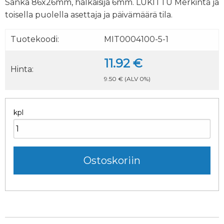
Sanka 86x26mm, halkaisija 6mm. LUKITTU Merkintä ja
toisella puolella asettaja ja päivämäärä tila.
Tuotekoodi:
MIT0004100-5-1
11.92 €
Hinta:
9.50 €
(ALV 0%)
kpl