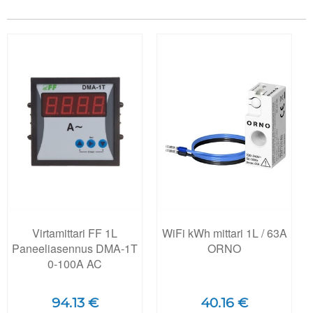
Virtamittari FF 1L
WiFi kWh mittari 1L / 63A
Paneeliasennus DMA-1T
ORNO
0-100A AC
94.13 €
40.16 €