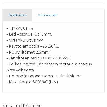
Tuotekuvaus
Ominaisuudet
- Tarkkuus 1%
- Led –osoitus 10 x 6mm.
- Virrankulutus 4W
- Käyttölämpötila –25...50°C.
- Ruuviliittimet 2,5mm².
- Jännitteen osoitus 100 - 300VAC.
- Selkeä näyttö. Jännitteen mittaus ja osoitus
3:sta vaiheesta!
- Helppo ja nopea asennus Din -kiskoon!
- Max. jännite 300VAC (L-N)
Muita tuotteitamme