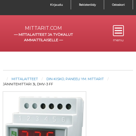
Kirjaudu
Rekisteröidy
Ostoskori
MITTARIT.COM
—
MITTALAITTEET JA TYÖKALUT
AMMATTILAISELLE
—
menu
MITTALAITTEET
DIN-KISKO, PANEELI YM. MITTARIT
JÄNNITEMITTARI 3L DMV-3 FF