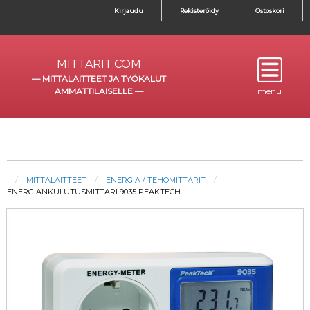
Kirjaudu
Rekisteröidy
Ostoskori
MITTARIT.COM
—
MITTALAITTEET JA TYÖKALUT
AMMATTILAISELLE
—
menu
MITTALAITTEET
ENERGIA / TEHOMITTARIT
ENERGIANKULUTUSMITTARI 9035 PEAKTECH