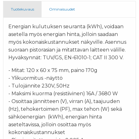
Tuotekuvaus
Ominaisuudet
Energian kulutuksen seuranta (kWh), voidaan
asetella myös energian hinta, jolloin saadaan
myös kokonaiskustannukset näkyville. Asennus
suoraan pistorasian ja mitattavan laitteen välille.
Hyväksynnät: TUV/GS, EN-61010-1; CAT II 300 V.
- Mitat: 120 x 60 x 75 mm, paino 170g
- Ylikuormitus -näyttö
- Tulojännite 230V, 50Hz
- Maksimi kuorma (resistiivinen) 16A / 3680 W
- Osoittaa jännitteen (V), virran (A), taajuuden
(Hz), tehokertoimen (PF), max tehon (W) sekä
sähköenergian (kWh), energian hinta
aseteltavissa, jolloin osoittaa myös
kokonaiskustannukset