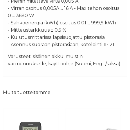
- Pienin mitattava virta 0,005 A
- Virran osoitus 0,005A ... 16 A - Max tehon osoitus
0 ... 3680 W
- Sähköenergia (kWh) osoitus 0,01 ... 999,9 kWh
- Mittaustarkkuus ± 0,5 %
- Kulutusmittarissa lapsisuojattu pistorasia
- Asennus suoraan pistorasiaan, kotelointi IP 21
Varusteet: sisäinen akku: muistin
varmennukselle, käyttöohje (Suomi, Engl./saksa)
Muita tuotteitamme