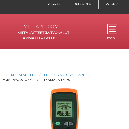
Kirjaudu
Rekisteröidy
Ostoskori
MITTARIT.COM
—
MITTALAITTEET JA TYÖKALUT
AMMATTILAISELLE
—
menu
MITTALAITTEET
ERISTYSVASTUSMITTARIT
ERISTYSVASTUSMITTARI TENMARS TM-507