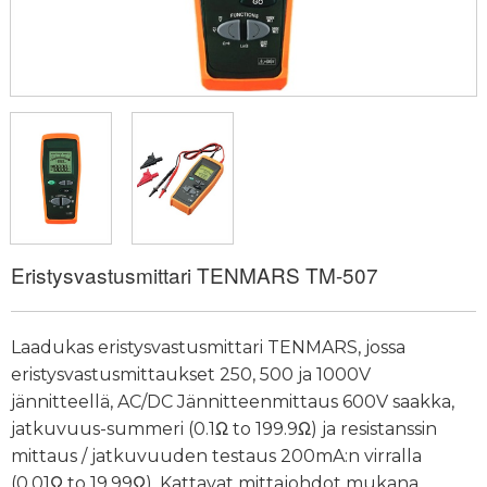
Eristysvastusmittari TENMARS TM-507
Laadukas eristysvastusmittari TENMARS, jossa
eristysvastusmittaukset 250, 500 ja 1000V
jännitteellä, AC/DC Jännitteenmittaus 600V saakka,
jatkuvuus-summeri (
0.1
Ω to 199.9Ω) ja resistanssin
mittaus / jatkuvuuden testaus 200mA:n virralla
(0.01Ω to 19.99Ω). Kattavat mittajohdot mukana