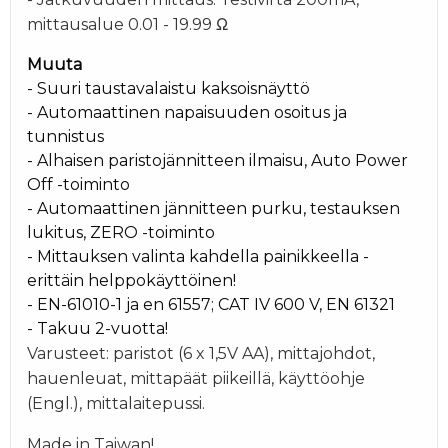
mittausalue
0.01 - 19.99 Ω
Muuta
- Suuri taustavalaistu kaksoisnäyttö
- Automaattinen napaisuuden osoitus ja
tunnistus
- Alhaisen paristojännitteen ilmaisu, Auto Power
Off -toiminto
- Automaattinen jännitteen purku, testauksen
lukitus, ZERO -toiminto
- Mittauksen valinta kahdella painikkeella -
erittäin helppokäyttöinen!
- EN-61010-1 ja en 61557; CAT IV 600 V, EN 61321
- Takuu 2-vuotta!
Varusteet: paristot (6 x 1,5V AA), mittajohdot,
hauenleuat, mittapäät piikeillä, käyttöohje
(Engl.), mittalaitepussi.
Made in Taiwan!