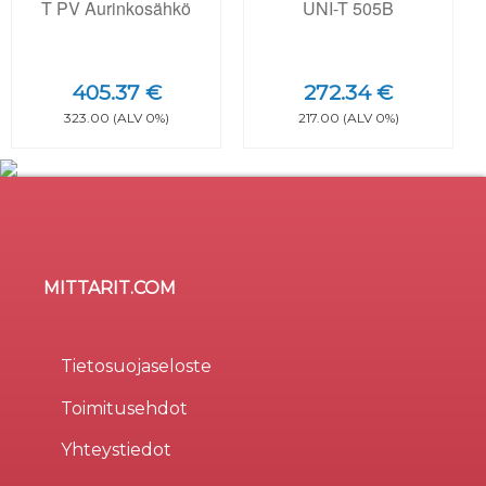
T PV Aurinkosähkö
UNI-T 505B
405.37 €
272.34 €
323.00 (ALV 0%)
217.00 (ALV 0%)
MITTARIT.COM
Sivusto käyttää evästeitä
×
Evästeitä (cookie) käytetään parantamaan sivuston
Tietosuojaseloste
käytettävyyttä, tilastollisiin tarkoituksiin, ja osa liittyy
Toimitusehdot
kolmansien osapuolten tarjoamiin palveluihin.
Valinnalla
Hyväksy kaikki
osoitat hyväksyväsi
Yhteystiedot
evästeiden käytön. Valitsemalla
Vain välttämättömät