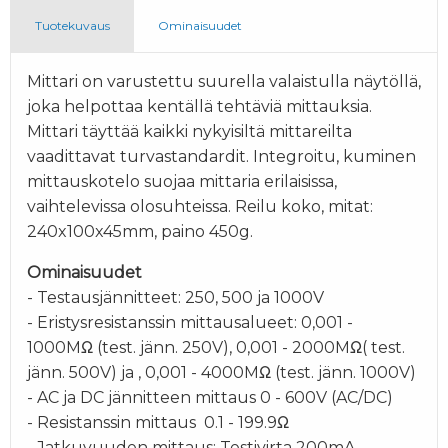
Tuotekuvaus
Ominaisuudet
Mittari on varustettu suurella valaistulla näytöllä,
joka helpottaa kentällä tehtäviä mittauksia.
Mittari täyttää kaikki nykyisiltä mittareilta
vaadittavat turvastandardit. Integroitu, kuminen
mittauskotelo suojaa mittaria erilaisissa,
vaihtelevissa olosuhteissa. Reilu koko, mitat:
240x100x45mm, paino 450g.
Ominaisuudet
- Testausjännitteet: 250, 500 ja 1000V
- Eristysresistanssin mittausalueet: 0,001 -
1000MΩ (test. jänn. 250V), 0,001 - 2000MΩ( test.
jänn. 500V) ja , 0,001 - 4000MΩ (test. jänn. 1000V)
- AC ja DC jännitteen mittaus 0 - 600V (AC/DC)
- Resistanssin mittaus
0.1 - 199.9Ω
- Jatkuvuuden mittaus: Testivirta 200mA,