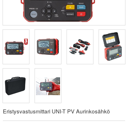
Eristysvastusmittari UNI-T PV Aurinkosähkö