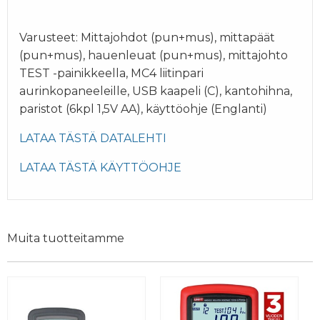
Varusteet: Mittajohdot (pun+mus), mittapäät
(pun+mus), hauenleuat (pun+mus), mittajohto
TEST -painikkeella, MC4 liitinpari
aurinkopaneeleille, USB kaapeli (C), kantohihna,
paristot (6kpl 1,5V AA), käyttöohje (Englanti)
LATAA TÄSTÄ DATALEHTI
LATAA TÄSTÄ KÄYTTÖOHJE
Muita tuotteitamme