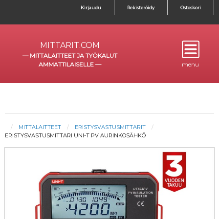
Kirjaudu
Rekisteröidy
Ostoskori
MITTARIT.COM
—
MITTALAITTEET JA TYÖKALUT
AMMATTILAISELLE
—
menu
MITTALAITTEET
ERISTYSVASTUSMITTARIT
ERISTYSVASTUSMITTARI UNI-T PV AURINKOSÄHKÖ