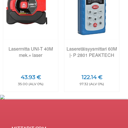
Lasermitta UNI-T 40M
Laseretäisyysmittari 60M
mek.+ laser
|- P 2801 PEAKTECH
43.93 €
122.14 €
35.00 (ALV 0%)
97.32 (ALV 0%)