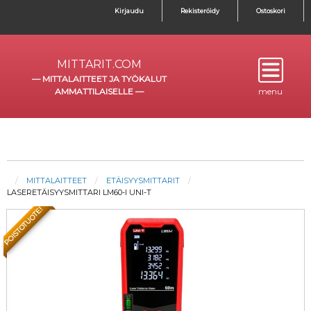
Kirjaudu
Rekisteröidy
Ostoskori
MITTARIT.COM
—
MITTALAITTEET JA TYÖKALUT
AMMATTILAISELLE
—
menu
MITTALAITTEET
ETÄISYYSMITTARIT
LASERETÄISYYSMITTARI LM60-I UNI-T
POISTOTUOTE!