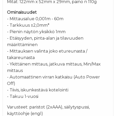
Mitat: 122mm x 52mm x 29mm, paino n 110g
Ominaisuudet
- Mittausalue 0,001m - 60m
- Tarkkuus ±2,0mm*
- Pienin näytön yksikkö 1mm
- Etäisyyden, pinta-alan ja tilavuuden
määrittäminen
- Mittauksen valinta joko etureunasta /
takareunasta
- Ykittäinen mittaus, jatkuva mittaus, Min/Max
mittaus
- Automaattinen virran katkaisu (Auto Power
Off)
- Tiivis, iskunkestävä kotelointi
- Takuu 1-vuosi
Varusteet: paristot (2xAAA), säilytyspussi,
käyttöohje (engl)