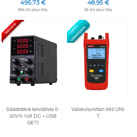
495.73 €
48.95 €
395.00 (ALV 0%)
39.00 (ALV 0%)
TARJOUS!
L
O
P
U
V
A
R
A
S
T
O
S
T
P
A
Säädettävä teholähde 0-
Valokuitumittari 693 UNI-
30V/0-10A DC + USB
T
GETI