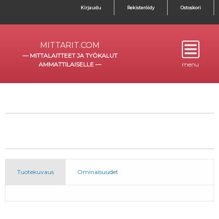
Kirjaudu
Rekisteröidy
Ostoskori
MITTARIT.COM
—
MITTALAITTEET JA TYÖKALUT
AMMATTILAISELLE
—
menu
Tuotekuvaus
Ominaisuudet