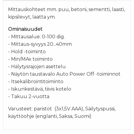
Mittauskohteet mm. puu, betoni, sementti, laasti,
kipsilevyt, laatta ym.
Ominaisuudet
- Mittausalue: 0-100 dig.
- Mittaus-syvyys 20...40mm
- Hold -toiminto
- Min/MAx toiminto
- Hälytysrajojen asettelu
- Näytön taustavalo Auto Power Off -toiminnot
- Itsekalibrointitoiminto
- Iskunkestävä, tiivis kotelo
- Takuu 2-vuotta
Varusteet: paristot (3x1,5V AAA), Säilytyspussi,
käyttöohje (englanti, Saksa, Suomi)