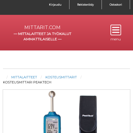
Kirjaudu
Rekisteröidy
Ostoskori
MITTARIT.COM
—
MITTALAITTEET JA TYÖKALUT
AMMATTILAISELLE
—
menu
MITTALAITTEET
KOSTEUSMITTARIT
KOSTEUSMITTARI PEAKTECH