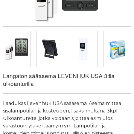
Langaton sääasema LEVENHUK USA 3:lla
ulkoanturilla
Laadukas Levenhuk USA sääasema. Asema mittaa
sisälämpötilan ja kosteuden, lisäksi mukana 3kpl
ulkoantureita, jotka voidaan sijoittaa esim ulos,
varastoon, yläkertaan ym ym. Lämpötilan ja
kosteuden mittaus onnistuu siis 4 eri pisteesta.