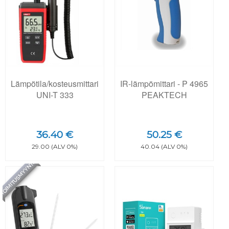
Lämpötila/kosteusmittari
IR-lämpömittari - P 4965
UNI-T 333
PEAKTECH
36.40 €
50.25 €
29.00 (ALV 0%)
40.04 (ALV 0%)
TOIMITUSMYYNTI