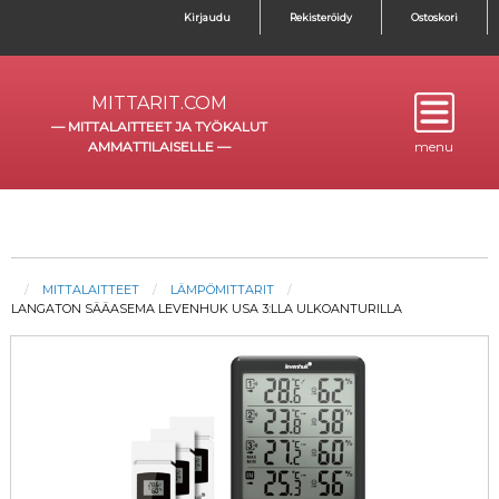
Kirjaudu
Rekisteröidy
Ostoskori
MITTARIT.COM
—
MITTALAITTEET JA TYÖKALUT
AMMATTILAISELLE
—
menu
MITTALAITTEET
LÄMPÖMITTARIT
LANGATON SÄÄASEMA LEVENHUK USA 3:LLA ULKOANTURILLA