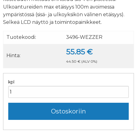
Ulkoantureiden max etäisyys 100m avoimessa
ympäristössä (sisä- ja ulkoyksikön välinen etäisyys).
Selkeä LCD näyttö ja toimintopainikkeet.
Tuotekoodi:
3496-WEZZER
55.85 €
Hinta:
44.50 €
(ALV 0%)
kpl