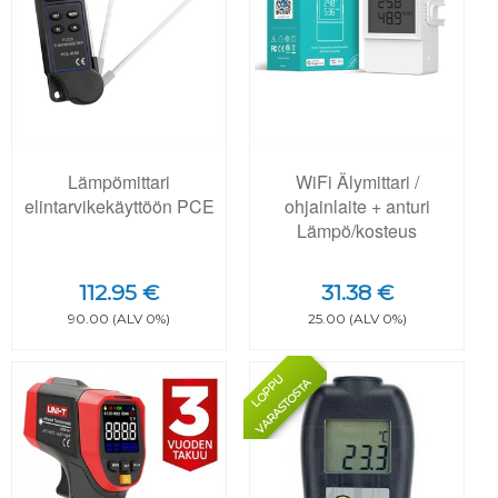
Lämpömittari
WiFi Älymittari /
elintarvikekäyttöön PCE
ohjainlaite + anturi
Lämpö/kosteus
112.95 €
31.38 €
90.00 (ALV 0%)
25.00 (ALV 0%)
L
O
P
U
V
A
R
A
S
T
O
S
T
P
A