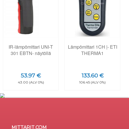
IR-lämpömittari UNI-T
Lämpömittari 1CH |- ETI
301 EBTN- näytöllä
THERMA1
53.97 €
133.60 €
43.00 (ALV 0%)
106.45 (ALV 0%)
MITTARIT.COM