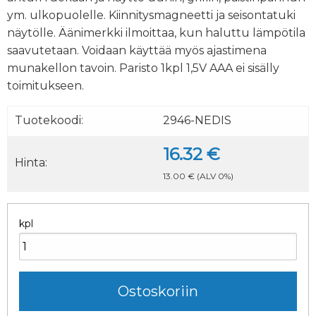
ym. ulkopuolelle. Kiinnitysmagneetti ja seisontatuki
näytölle. Äänimerkki ilmoittaa, kun haluttu lämpötila
saavutetaan. Voidaan käyttää myös ajastimena
munakellon tavoin. Paristo 1kpl 1,5V AAA ei sisälly
toimitukseen.
Tuotekoodi:
2946-NEDIS
16.32 €
Hinta:
13.00 €
(ALV 0%)
kpl