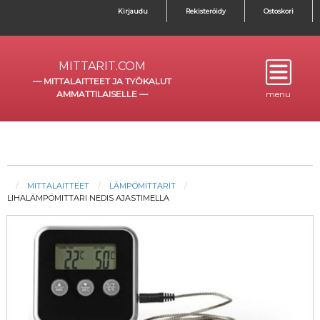
Kirjaudu
Rekisteröidy
Ostoskori
MITTARIT.COM
—
MITTALAITTEET JA TYÖKALUT
AMMATTILAISELLE
—
menu
MITTALAITTEET
LÄMPÖMITTARIT
LIHALÄMPÖMITTARI NEDIS AJASTIMELLA