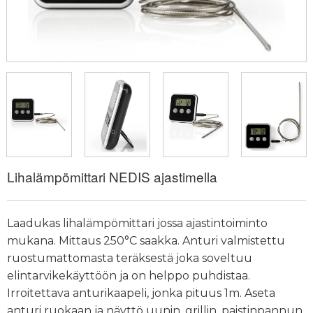
Lihalämpömittari NEDIS ajastimella
Laadukas lihalämpömittari jossa ajastintoiminto
mukana. Mittaus 250
°
C saakka. Anturi valmistettu
ruostumattomasta teräksestä joka soveltuu
elintarvikekäyttöön ja on helppo puhdistaa.
Irroitettava anturikaapeli, jonka pituus 1m. Aseta
anturi ruokaan ja näyttö uunin, grillin, paistinpannun