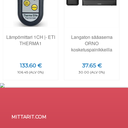
Lämpömittari 1CH |- ETI
Langaton sääasema
THERMA1
ORNO
kosketuspainikkeilla
133.60 €
37.65 €
106.45 (ALV 0%)
30.00 (ALV 0%)
MITTARIT.COM
Sivusto käyttää evästeitä
×