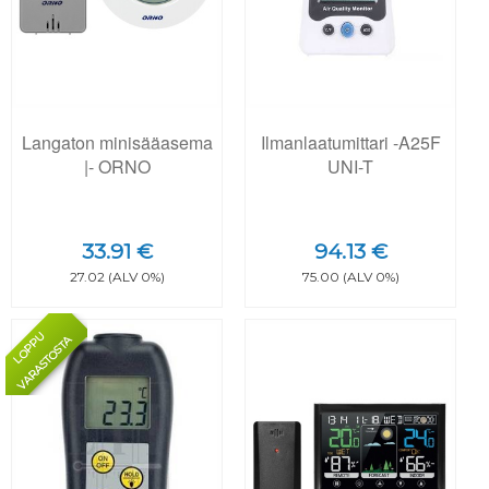
Langaton minisääasema
Ilmanlaatumittari -A25F
|- ORNO
UNI-T
33.91 €
94.13 €
27.02 (ALV 0%)
75.00 (ALV 0%)
L
O
P
U
V
A
R
A
S
T
O
S
T
P
A