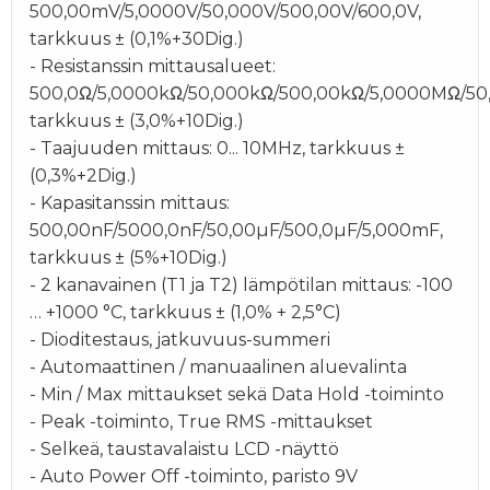
500,00mV/5,0000V/50,000V/500,00V/600,0V,
tarkkuus ± (0,1%+30Dig.)
- Resistanssin mittausalueet:
500,0Ω/5,0000kΩ/50,000kΩ/500,00kΩ/5,0000MΩ/50
tarkkuus ± (3,0%+10Dig.)
- Taajuuden mittaus: 0... 10MHz, tarkkuus ±
(0,3%+2Dig.)
- Kapasitanssin mittaus:
500,00nF/5000,0nF/50,00µF/500,0µF/5,000mF,
tarkkuus ± (5%+10Dig.)
- 2 kanavainen (T1 ja T2) lämpötilan mittaus: -100
… +1000 °C, tarkkuus ± (1,0% + 2,5°C)
- Dioditestaus, jatkuvuus-summeri
- Automaattinen / manuaalinen aluevalinta
- Min / Max mittaukset sekä Data Hold -toiminto
- Peak -toiminto, True RMS -mittaukset
- Selkeä, taustavalaistu LCD -näyttö
- Auto Power Off -toiminto, paristo 9V