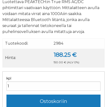
Luotettava PEAKTECH:in True RMS AC/DC
pihtimittari vaativaan käyttöön. Mittalaitteen avulla
voidaan mitata virrat aina 1000A:iin saakka.
Mittalaitteessa Bluetooth liitäntä, jonka avulla
seuraat ja tallennat tietokoneella tai
puhelinsovelluksen avulla mitattuja arvoja.
Tuotekoodi:
2984
188.25 €
Hinta:
150.00 €
(ALV 0%)
kpl