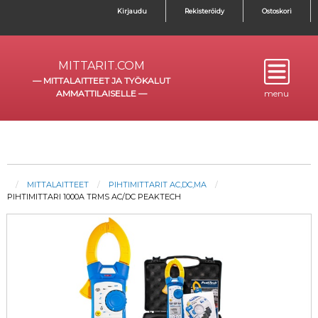
Kirjaudu
Rekisteröidy
Ostoskori
MITTARIT.COM
—
MITTALAITTEET JA TYÖKALUT
AMMATTILAISELLE
—
menu
MITTALAITTEET
PIHTIMITTARIT AC,DC,MA
PIHTIMITTARI 1000A TRMS AC/DC PEAKTECH