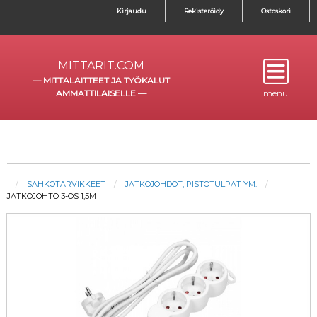
Kirjaudu
Rekisteröidy
Ostoskori
MITTARIT.COM
—
MITTALAITTEET JA TYÖKALUT
AMMATTILAISELLE
—
menu
SÄHKÖTARVIKKEET
JATKOJOHDOT, PISTOTULPAT YM.
JATKOJOHTO 3-OS 1,5M