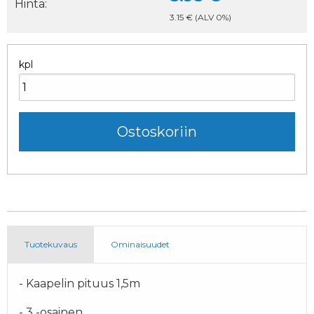
Hinta:
3.15 €
(ALV 0%)
kpl
Tuotekuvaus
Ominaisuudet
- Kaapelin pituus 1,5m
- 3 -osainen