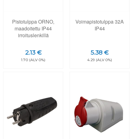
Pistotulppa ORNO,
Voimapistotulppa 32A
maadoitettu IP44
IP44
irroituslenkillä
2.13 €
5.38 €
1.70 (ALV 0%)
4.29 (ALV 0%)