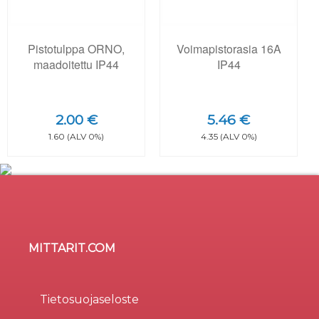
Pistotulppa ORNO,
Voimapistorasia 16A
maadoitettu IP44
IP44
2.00 €
5.46 €
1.60 (ALV 0%)
4.35 (ALV 0%)
MITTARIT.COM
Sivusto käyttää evästeitä
×
Evästeitä (cookie) käytetään parantamaan sivuston
Tietosuojaseloste
käytettävyyttä, tilastollisiin tarkoituksiin, ja osa liittyy