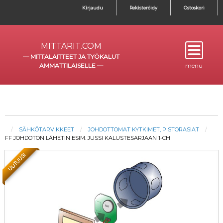
Kirjaudu
Rekisteröidy
Ostoskori
MITTARIT.COM
—
MITTALAITTEET JA TYÖKALUT
AMMATTILAISELLE
—
menu
SÄHKÖTARVIKKEET
JOHDOTTOMAT KYTKIMET, PISTORASIAT
FF JOHDOTON LÄHETIN ESIM. JUSSI KALUSTESARJAAN 1-CH
UUTUUS!