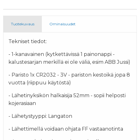
Tuotekuvaus
Ominaisuudet
Tekniset tiedot:
- 1-kanavainen (kytkettävissä 1 painonappi -
kalustesarjan merkillä ei ole väliä, esim ABB Jussi)
- Paristo 1x CR2032 - 3V - pariston kestoikä jopa 8
vuotta (riippuu käytöstä)
- Lähetinyksikön halkaisija 52mm - sopii helposti
kojerasiaan
- Lähetystyyppi: Langaton
- Lähettimellä voidaan ohjata FF vastaanotinta