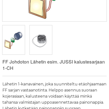
FF Johdoton Lähetin esim. JUSSI kalustesarjaan
1-CH
Lähetin 1-kanavainen, joka suunniteltu etäohjaamaan
FF sarjan vastaanotinta. Helppo asennus suoraan
kojerasiaan, kalusteena voidaan käyttää minkä
tahansa valmistajan uppoasennettavaa painonappia.
Lähetin kytketään painonappiin suoraan.