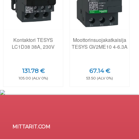
Kontaktori TESYS
Moottorinsuojakatkaisija
LC1D38 38A, 230V
TESYS GV2ME10 4-6.3A
131.78 €
67.14 €
105.00 (ALV 0%)
53.50 (ALV 0%)
MITTARIT.COM
Sivusto käyttää evästeitä
×