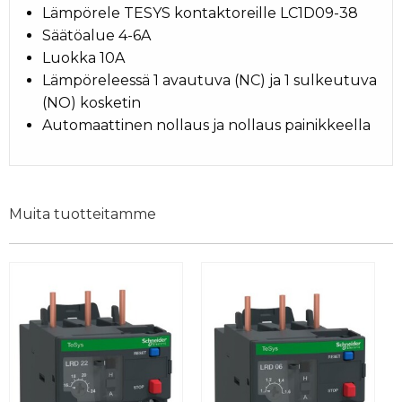
Lämpörele TESYS kontaktoreille LC1D09-38
Säätöalue 4-6A
Luokka 10A
Lämpöreleessä 1 avautuva (NC) ja 1 sulkeutuva
(NO) kosketin
Automaattinen nollaus ja nollaus painikkeella
Muita tuotteitamme