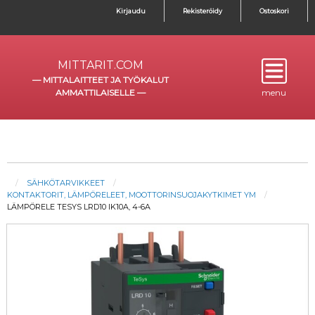
Kirjaudu
Rekisteröidy
Ostoskori
MITTARIT.COM
—
MITTALAITTEET JA TYÖKALUT
AMMATTILAISELLE
—
menu
SÄHKÖTARVIKKEET
KONTAKTORIT, LÄMPÖRELEET, MOOTTORINSUOJAKYTKIMET YM
LÄMPÖRELE TESYS LRD10 IK10A, 4-6A