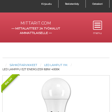
Kirjaudu
Rekisteröidy
Ostoskori
MITTARIT.COM
—
MITTALAITTEET JA TYÖKALUT
AMMATTILAISELLE
—
menu
SÄHKÖTARVIKKEET
LED LAMPUT YM.
LED LAMPPU E27 ENERGIZER 8,8W 4000K
806 LM