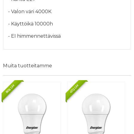
- Valon väri 4000K
- Käyttöikä 10000h
- EI himmennettävissä
Muita tuotteitamme
806 LM
470 LM