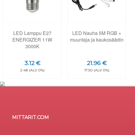
LED Lamppu E27
LED Nauha 5M RGB +
ENERGIZER 11W
muuntaja ja kaukosäädin
3000K
3.12 €
21.96 €
2.48 (ALV 0%)
17.50 (ALV 0%)
MITTARIT.COM
Sivusto käyttää evästeitä
×