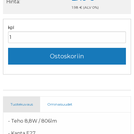
Hinta:
1.98 €
(ALV 0%)
kpl
Tuotekuvaus
Ominaisuudet
- Teho 8,8W / 806lm
- Kanta E27