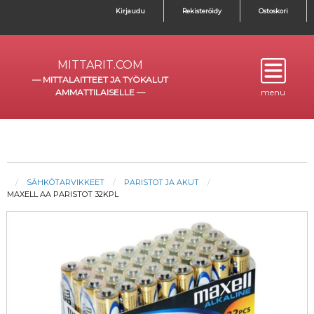
Kirjaudu
Rekisteröidy
Ostoskori
MITTARIT.COM
—
MITTALAITTEET JA TYÖKALUT
AMMATTILAISELLE
—
menu
SÄHKÖTARVIKKEET
PARISTOT JA AKUT
MAXELL AA PARISTOT 32KPL