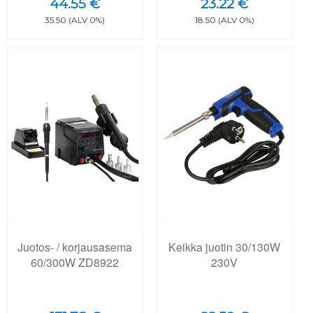
44.55 €
23.22 €
35.50 (ALV 0%)
18.50 (ALV 0%)
Juotos- / korjausasema
Keikka juotin 30/130W
60/300W ZD8922
230V