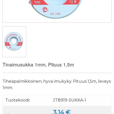
Tinaimusukka 1mm, Pituus 1,5m
Tiheäpalmikkoinen, hyvä imukyky. Pituus 1,5m, leveys
1mm.
Tuotekoodi:
JT8919-SUKKA-1
3.14 €