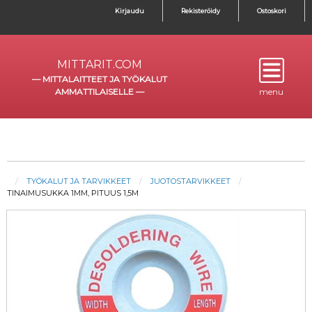
Kirjaudu
Rekisteröidy
Ostoskori
MITTARIT.COM
—
MITTALAITTEET JA TYÖKALUT
AMMATTILAISELLE
—
menu
TYÖKALUT JA TARVIKKEET
JUOTOSTARVIKKEET
TINAIMUSUKKA 1MM, PITUUS 1,5M