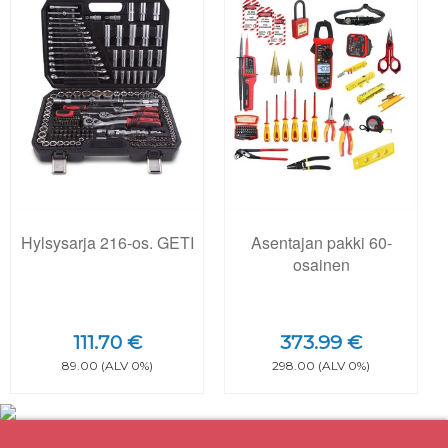
Hylsysarja 216-os. GETI
Asentajan pakki 60-
osainen
111.70 €
373.99 €
89.00 (ALV 0%)
298.00 (ALV 0%)