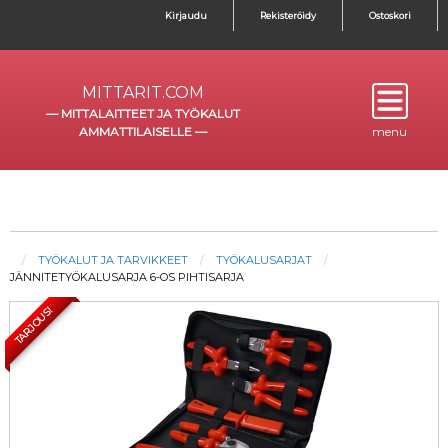
Kirjaudu
Rekisteröidy
Ostoskori
MITTARIT.COM
—
MITTALAITTEET JA TYÖKALUT
AMMATTILAISELLE
—
menu
TYÖKALUT JA TARVIKKEET
TYÖKALUSARJAT
JÄNNITETYÖKALUSARJA 6-OS PIHTISARJA
TARJOUS!