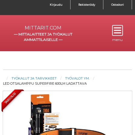
Kirjaudu
Rekisteröidy
Ostoskori
MITTARIT.COM
—
MITTALAITTEET JA TYÖKALUT
AMMATTILAISELLE
—
menu
TYÖKALUT JA TARVIKKEET
TYÖVALOT YM.
LED OTSALAMPPU SUPERFIRE 600LM LADATTAVA
TARJOUS!