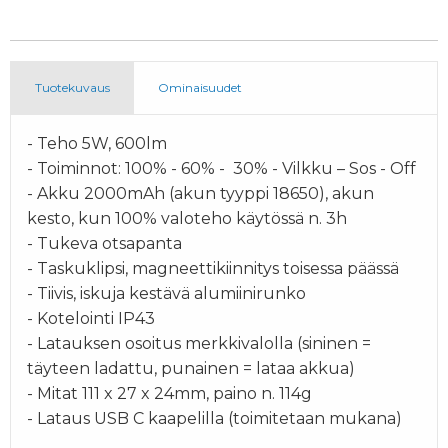
Tuotekuvaus
Ominaisuudet
- Teho 5W, 600lm
- Toiminnot: 100% - 60% - 30% - Vilkku – Sos - Off
- Akku 2000mAh (akun tyyppi 18650), akun
kesto, kun 100% valoteho käytössä n. 3h
- Tukeva otsapanta
- Taskuklipsi, magneettikiinnitys toisessa päässä
- Tiivis, iskuja kestävä alumiinirunko
- Kotelointi IP43
- Latauksen osoitus merkkivalolla (sininen =
täyteen ladattu, punainen = lataa akkua)
- Mitat 111 x 27 x 24mm, paino n. 114g
- Lataus USB C kaapelilla (toimitetaan mukana)