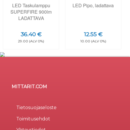
LED Taskulamppu
LED Pipo, ladattava
SUPERFIRE 900lm
LADATTAVA
36.40 €
12.55 €
29.00 (ALV 0%)
10.00 (ALV 0%)
MITTARIT.COM
Sivusto käyttää evästeitä
×
Evästeitä (cookie) käytetään parantamaan sivuston
Tietosuojaseloste
käytettävyyttä, tilastollisiin tarkoituksiin, ja osa liittyy
Toimitusehdot
kolmansien osapuolten tarjoamiin palveluihin.
Valinnalla
Hyväksy kaikki
osoitat hyväksyväsi
Yhteystiedot