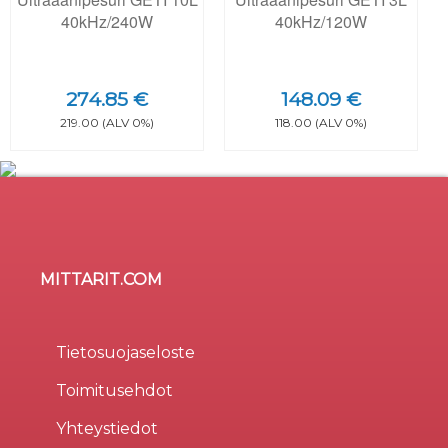
40kHz/240W
40kHz/120W
274.85 €
148.09 €
219.00 (ALV 0%)
118.00 (ALV 0%)
MITTARIT.COM
Sivusto käyttää evästeitä
×
Evästeitä (cookie) käytetään parantamaan sivuston
Tietosuojaseloste
käytettävyyttä, tilastollisiin tarkoituksiin, ja osa liittyy
Toimitusehdot
kolmansien osapuolten tarjoamiin palveluihin.
Valinnalla
Hyväksy kaikki
osoitat hyväksyväsi
Yhteystiedot