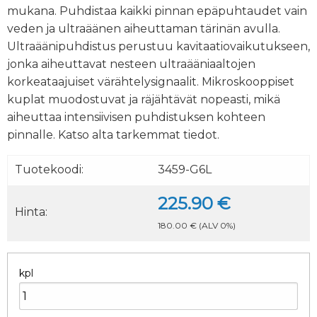
mukana. Puhdistaa kaikki pinnan epäpuhtaudet vain
veden ja ultraäänen aiheuttaman tärinän avulla.
Ultraäänipuhdistus perustuu kavitaatiovaikutukseen,
jonka aiheuttavat nesteen ultraääniaaltojen
korkeataajuiset värähtelysignaalit. Mikroskooppiset
kuplat muodostuvat ja räjähtävät nopeasti, mikä
aiheuttaa intensiivisen puhdistuksen kohteen
pinnalle. Katso alta tarkemmat tiedot.
Tuotekoodi:
3459-G6L
225.90 €
Hinta:
180.00 €
(ALV 0%)
kpl