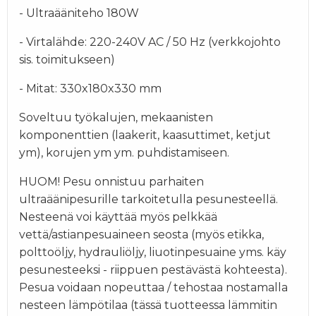
- Ultraääniteho 180W
- Virtalähde: 220-240V AC / 50 Hz (verkkojohto
sis. toimitukseen)
- Mitat: 330x180x330 mm
Soveltuu työkalujen, mekaanisten
komponenttien (laakerit, kaasuttimet, ketjut
ym), korujen ym ym. puhdistamiseen.
HUOM! Pesu onnistuu parhaiten
ultraäänipesurille tarkoitetulla pesunesteellä.
Nesteenä voi käyttää myös pelkkää
vettä/astianpesuaineen seosta (myös etikka,
polttoöljy, hydrauliöljy, liuotinpesuaine yms. käy
pesunesteeksi - riippuen pestävästä kohteesta).
Pesua voidaan nopeuttaa / tehostaa nostamalla
nesteen lämpötilaa (tässä tuotteessa lämmitin