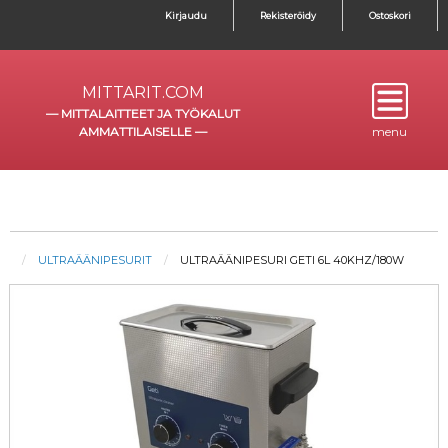
Kirjaudu
Rekisteröidy
Ostoskori
MITTARIT.COM
—
MITTALAITTEET JA TYÖKALUT
AMMATTILAISELLE
—
menu
ULTRAÄÄNIPESURIT
ULTRAÄÄNIPESURI GETI 6L 40KHZ/180W