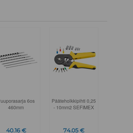
uuporasarja 6os
Pääteholkkipihti 0,25
460mm
- 10mm2 SEFIMEX
40.16 €
74.05 €