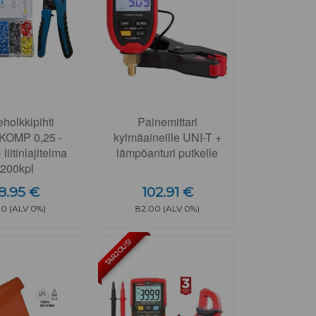
holkkipihti
Painemittari
OMP 0,25 -
kylmäaineille UNI-T +
iitinlajitelma
lämpöanturi putkelle
200kpl
8.95 €
102.91 €
00 (ALV 0%)
82.00 (ALV 0%)
TARJOUS!