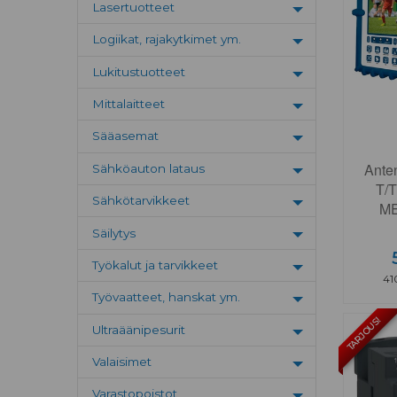
Lasertuotteet
Toggle menu
Logiikat, rajakytkimet ym.
Toggle menu
Lukitustuotteet
Toggle menu
Mittalaitteet
Toggle menu
Sääasemat
Toggle menu
Anten
Sähköauton lataus
Toggle menu
T/
Sähkötarvikkeet
M
Toggle menu
Säilytys
Toggle menu
Työkalut ja tarvikkeet
Toggle menu
41
Työvaatteet, hanskat ym.
Toggle menu
TARJOUS!
Ultraäänipesurit
Toggle menu
Valaisimet
Toggle menu
Varastopoistot