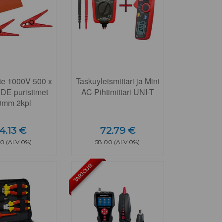
te 1000V 500 x
Taskuyleismittari ja Mini
VDE puristimet
AC Pihtimittari UNI-T
0mm 2kpl
4.13 €
72.79 €
00 (ALV 0%)
58.00 (ALV 0%)
TARJOUS!