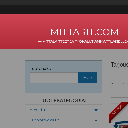
MITTARIT.COM
—
MITTALAITTEET JA TYÖKALUT AMMATTILAISELLE
Tarjou
Tuotehaku
Yhteen
TUOTEKATEGORIAT
TARJOUS!
Arvonta
Toggle menu
Jännitetyökalut
Toggle menu