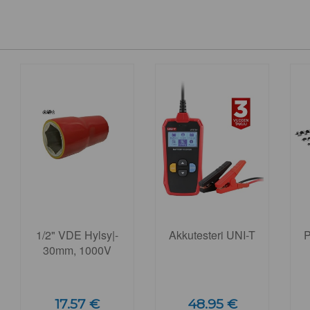
1/2" VDE Hylsy|-
Akkutesteri UNI-T
P
30mm, 1000V
17.57 €
48.95 €