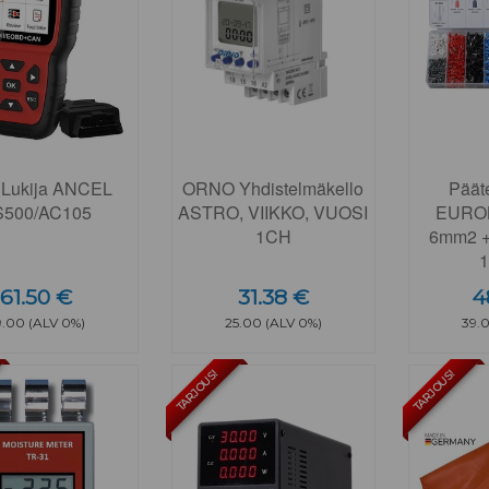
Lukija ANCEL
ORNO Yhdistelmäkello
Pääte
S500/AC105
ASTRO, VIIKKO, VUOSI
EUROK
1CH
6mm2 + l
1
61.50 €
31.38 €
4
9.00 (ALV 0%)
25.00 (ALV 0%)
39.
TARJOUS!
TARJOUS!