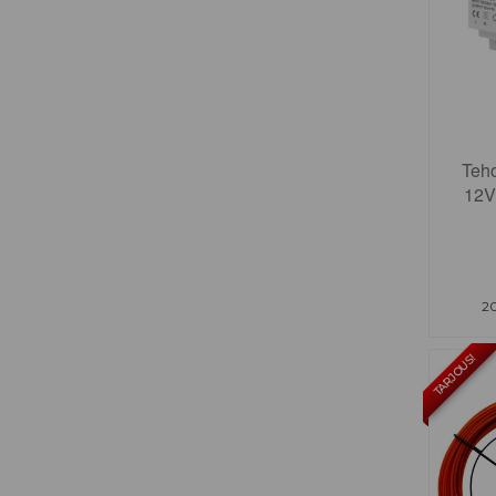
Teh
12V
20
TARJOUS!