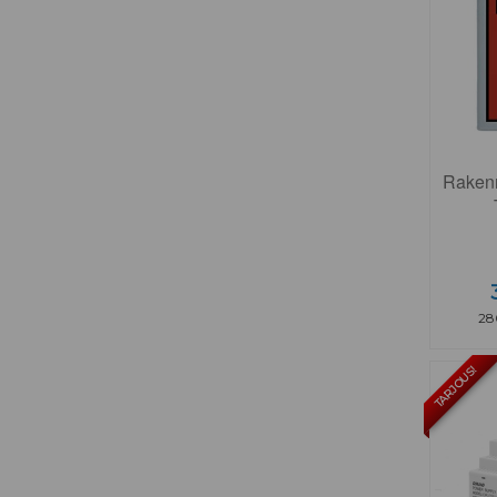
Rakenn
28
TARJOUS!