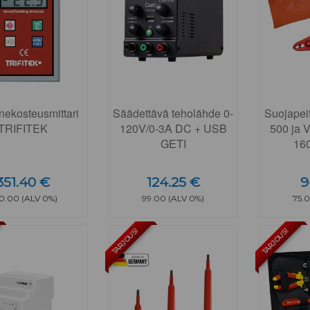
ekosteusmittari
Säädettävä teholähde 0-
Suojapei
TRIFITEK
120V/0-3A DC + USB
500 ja 
GETI
16
351.40 €
124.25 €
9
0.00 (ALV 0%)
99.00 (ALV 0%)
75.
TARJOUS!
TARJOUS!