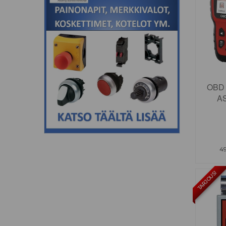
OBD 
A
4
TARJOUS!