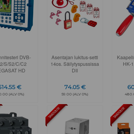
nitesteri DVB-
Asentajan lukitus-setti
Kaapelin
T2/S/S2/C/C2
14os. Säilytyspussissa
HK-
EGASAT HD
DII
514.55 €
74.05 €
60
0.00 (ALV 0%)
59.00 (ALV 0%)
480.
TARJOUS!
TARJOUS!