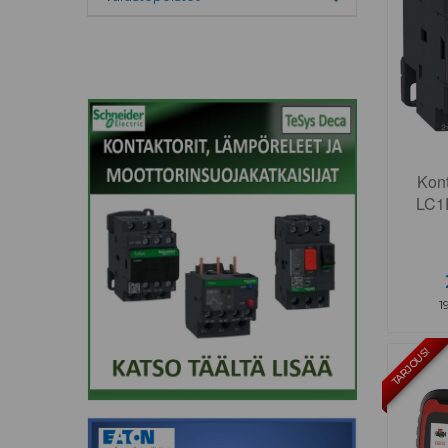
Toggle menu
Kon
LC1
1
TARJOUS!