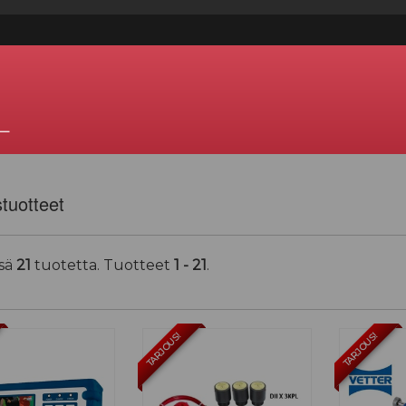
—
stuotteet
sä
21
tuotetta. Tuotteet
1 - 21
.
TARJOUS!
TARJOUS!