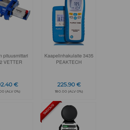
 pituusmittari
Kaapelinhakulaite 3435
12 VETTER
PEAKTECH
2.40 €
225.90 €
00 (ALV 0%)
180.00 (ALV 0%)
TARJOUS!