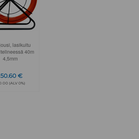
ousi, lasikuitu
itelineessä 40m
4,5mm
150.60 €
0.00 (ALV 0%)