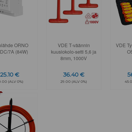
olähde ORNO
VDE T-väännin
VDE Ty
DC/7A (84W)
kuusiokolo-setti 5,6 ja
O
8mm, 1000V
25.10 €
36.40 €
5
.00 (ALV 0%)
29.00 (ALV 0%)
45.