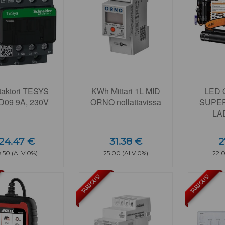
taktori TESYS
KWh Mittari 1L MID
LED 
D09 9A, 230V
ORNO nollattavissa
SUPER
LA
24.47 €
31.38 €
2
9.50 (ALV 0%)
25.00 (ALV 0%)
22.
TARJOUS!
TARJOUS!