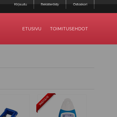
Kirjaudu
Rekisteröidy
Ostoskori
ETUSIVU
TOIMITUSEHDOT
TARJOUS!