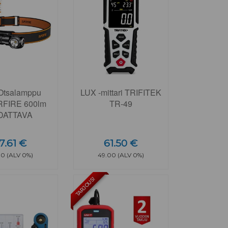
Otsalamppu
LUX -mittari TRIFITEK
FIRE 600lm
TR-49
DATTAVA
7.61 €
61.50 €
00 (ALV 0%)
49.00 (ALV 0%)
TARJOUS!