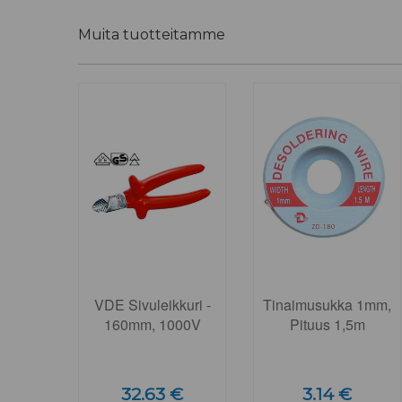
Muita tuotteitamme
VDE Sivuleikkuri -
Tinaimusukka 1mm,
160mm, 1000V
Pituus 1,5m
32.63 €
3.14 €